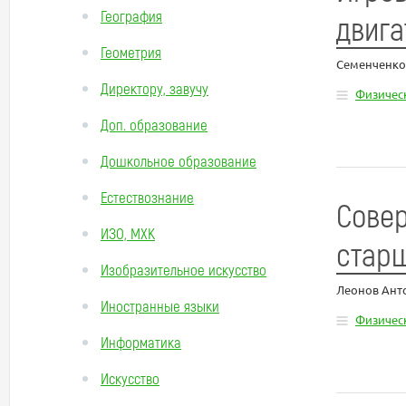
География
двига
Геометрия
Семенченк
Директору, завучу
Физическ
Доп. образование
Дошкольное образование
Естествознание
Сове
ИЗО, МХК
стар
Изобразительное искусство
Леонов Ант
Иностранные языки
Физическ
Информатика
Искусство