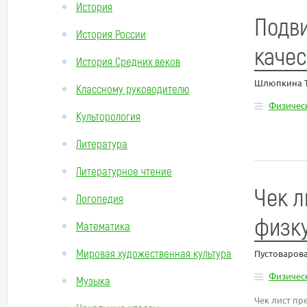
История
Подви
История России
качес
История Средних веков
Шлюпкина Т
Классному руководителю
Физическ
Культорология
Литература
Литературное чтение
Чек л
Логопедия
физку
Математика
Мировая художественная культура
Пустоваров
Физическ
Музыка
Чек лист пр