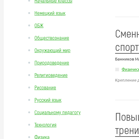
Начальные классы
Немецкий язык
ОБЖ
Сменн
Обществознание
спорт
Окружающий мир
Банников М
Природоведение
Физическ
Религиоведение
Крепление д
Рисование
Русский язык
Социальному педагогу
Повыш
Технология
трен
Физика