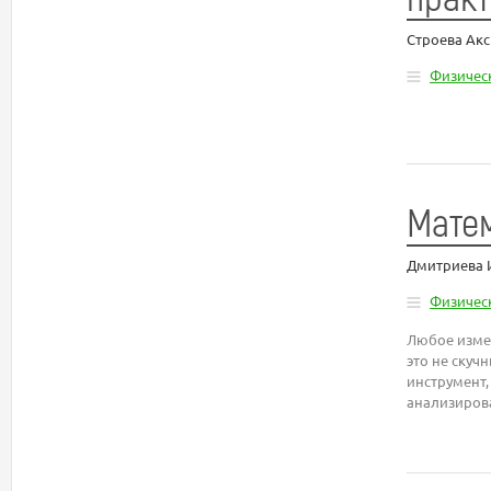
Строева Ак
Физическ
Матем
Дмитриева 
Физическ
Любое измер
это не скуч
инструмент,
анализиров