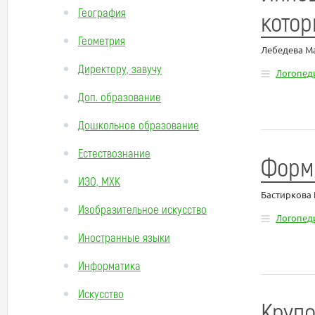
География
котор
Геометрия
Лебедева М
Директору, завучу
Логопед
Доп. образование
Дошкольное образование
Естествознание
Форми
ИЗО, МХК
Бастиркова
Изобразительное искусство
Логопед
Иностранные языки
Информатика
Искусство
Крупо