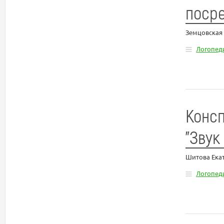
посре
Земцовская
Логопед
Консп
"Звук
Шитова Ека
Логопед