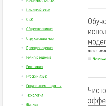
Начальные классы
Немецкий язык
Обуче
ОБЖ
испол
Обществознание
Окружающий мир
моде
Природоведение
Лютая Тама
Религиоведение
Логопед
Рисование
Русский язык
Социальному педагогу
Чисто
Технология
эффе
Физика