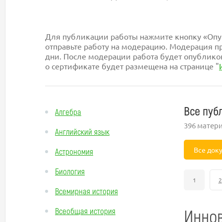
Для публикации работы нажмите кнопку «Опуб
отправьте работу на модерацию. Модерация пр
дни. После модерации работа будет опублико
о сертификате будет размещена на странице "
Все пуб
Алгебра
396 матер
Английский язык
Все док
Астрономия
Биология
1
2
Всемирная история
Иннов
Всеобщая история