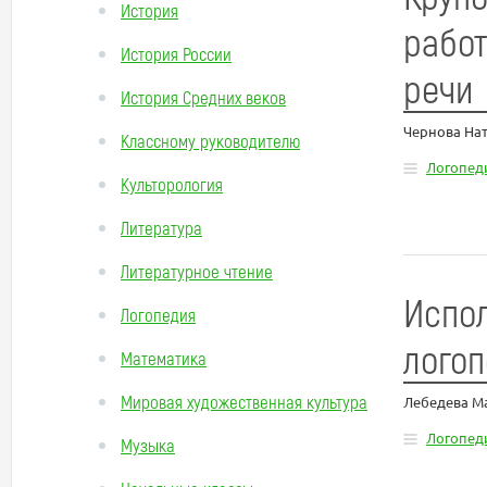
История
работ
История России
речи
История Средних веков
Чернова На
Классному руководителю
Логопед
Культорология
Литература
Литературное чтение
Испол
Логопедия
логоп
Математика
Мировая художественная культура
Лебедева М
Логопед
Музыка