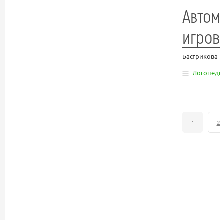
Автом
игро
Бастрикова
Логопед
1
2