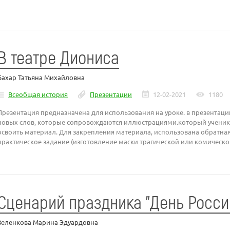
В театре Диониса
Бахар Татьяна Михайловна
Всеобщая история
Презентации
12-02-2021
1180
Презентация предназначена для использования на уроке. в презентаци
новых слов, которые сопровождаются иллюстрациями.который ученики
освоить материал. Для закрепления материала, использована обратная 
практическое задание (изготовление маски трагической или комическо
Сценарий праздника "День Росси
Зеленкова Марина Эдуардовна