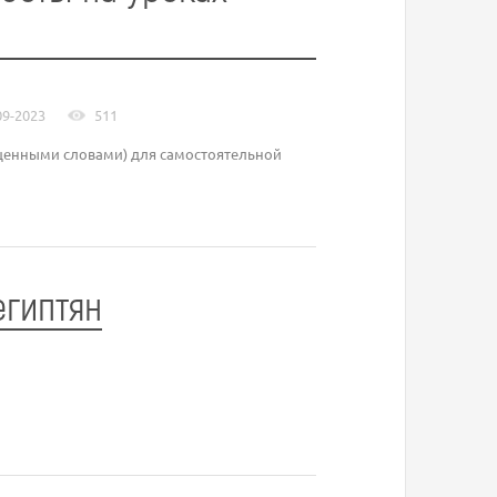
09-2023
511
ущенными словами) для самостоятельной
египтян