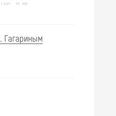
11-2021
998
А. Гагариным