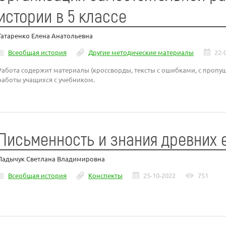
истории в 5 классе
Татаренко Елена Анатольевна
Всеобщая история
Другие методические материалы
22-
Работа содержит материалы (кроссворды, тексты с ошибками, с проп
работы учащихся с учебником.
Письменность и знания древних 
Ладычук Светлана Владимировна
Всеобщая история
Конспекты
25-10-2022
751