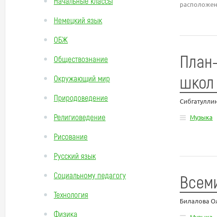
Начальные классы
расположенн
Немецкий язык
ОБЖ
План-
Обществознание
школ 
Окружающий мир
Природоведение
Сибгатуллин
Религиоведение
Музыка
Рисование
Русский язык
Социальному педагогу
Всем
Технология
Билалова О
Физика
Музыка