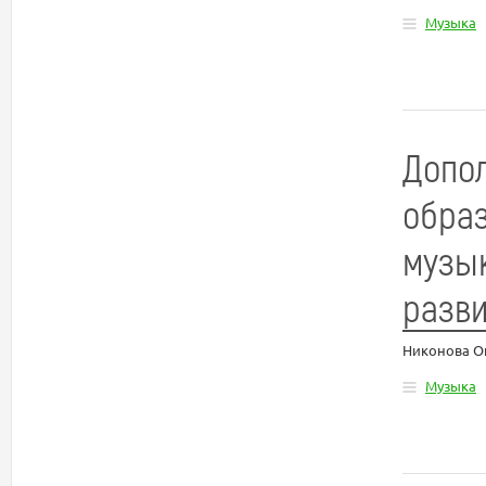
Музыка
Допо
образ
музык
разви
Никонова О
Музыка