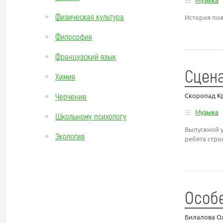
Физическая культура
История поя
Философия
Французский язык
Сцена
Химия
Черчение
Скоропад К
Музыка
Школьному психологу
Выпускной у
Экология
ребята стро
Особе
Билалова О