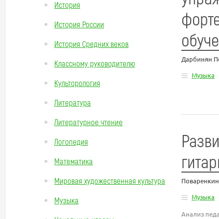
История
форт
История России
обуче
История Средних веков
Дарбинян П
Классному руководителю
Музыка
Культорология
Литература
Литературное чтение
Разви
Логопедия
гита
Математика
Мировая художественная культура
Поваренкин
Музыка
Музыка
Анализ педа