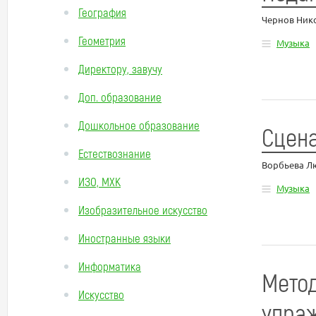
География
Чернов Ник
Геометрия
Музыка
Директору, завучу
Доп. образование
Дошкольное образование
Сцена
Естествознание
Ворбьева Л
ИЗО, МХК
Музыка
Изобразительное искусство
Иностранные языки
Информатика
Метод
Искусство
упраж