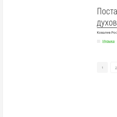
Поста
духо
Ковалев Ро
Музыка
1
2