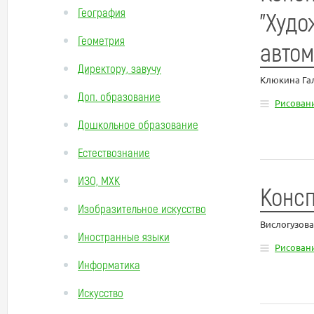
География
"Худо
Геометрия
авто
Директору, завучу
Клюкина Га
Доп. образование
Рисован
Дошкольное образование
Естествознание
ИЗО, МХК
Консп
Изобразительное искусство
Вислогузов
Иностранные языки
Рисован
Информатика
Искусство