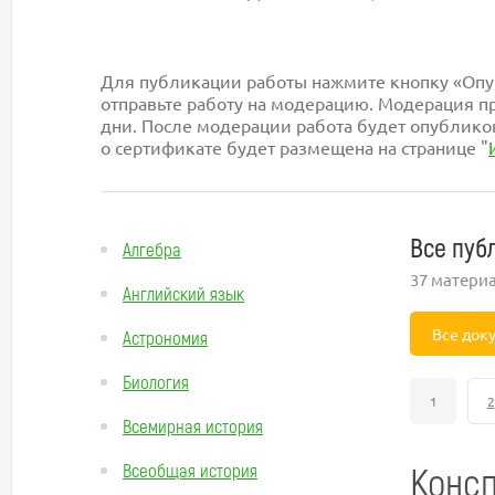
Для публикации работы нажмите кнопку «Опуб
отправьте работу на модерацию. Модерация пр
дни. После модерации работа будет опублико
о сертификате будет размещена на странице "
Все пуб
Алгебра
37 матери
Английский язык
Все док
Астрономия
Биология
1
2
Всемирная история
Консп
Всеобщая история