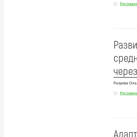
Рисован
Разви
сред
через
Разуева Оль
Рисован
Адапт