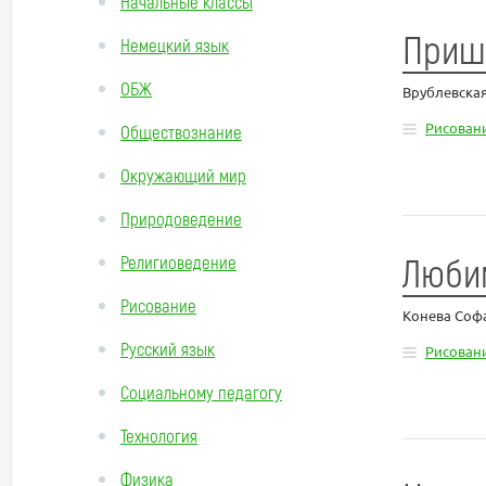
Начальные классы
Приш
Немецкий язык
ОБЖ
Врублевска
Рисован
Обществознание
Окружающий мир
Природоведение
Люби
Религиоведение
Рисование
Конева Соф
Русский язык
Рисован
Социальному педагогу
Технология
Физика