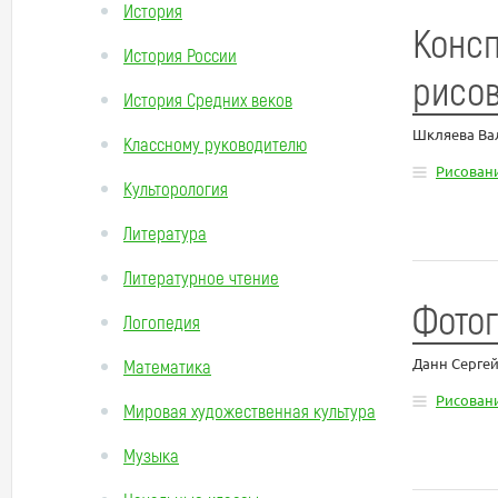
История
Консп
История России
рисов
История Средних веков
Шкляева Ва
Классному руководителю
Рисован
Культорология
Литература
Литературное чтение
Фотог
Логопедия
Данн Серге
Математика
Рисован
Мировая художественная культура
Музыка