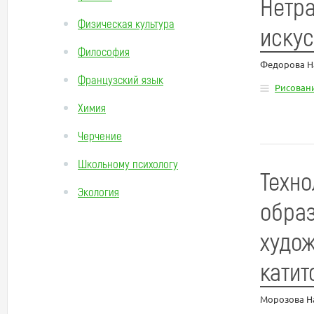
Нетр
Физическая культура
искус
Философия
Федорова Н
Французский язык
Рисован
Химия
Черчение
Школьному психологу
Техно
Экология
образ
худож
катит
Морозова Н