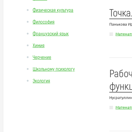
Точка
Физическая культура
Философия
Панькова И
Французский язык
Математ
Химия
Черчение
Школьному психологу
Рабоч
Экология
функц
Нусратулли
Математ