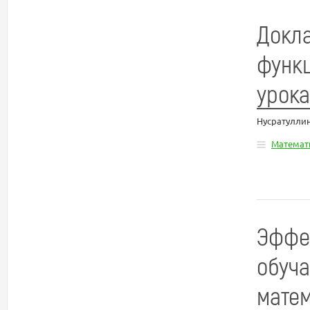
Докл
функ
урока
Нусратулли
Математ
Эффе
обуча
матем