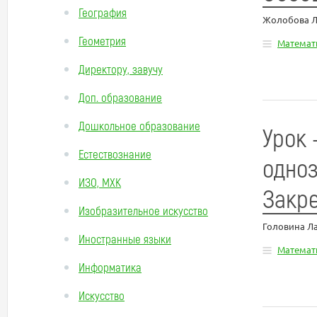
География
Жолобова Л
Геометрия
Математ
Директору, завучу
Доп. образование
Дошкольное образование
Урок 
Естествознание
одноз
ИЗО, МХК
Закре
Изобразительное искусство
Головина Л
Иностранные языки
Математ
Информатика
Искусство