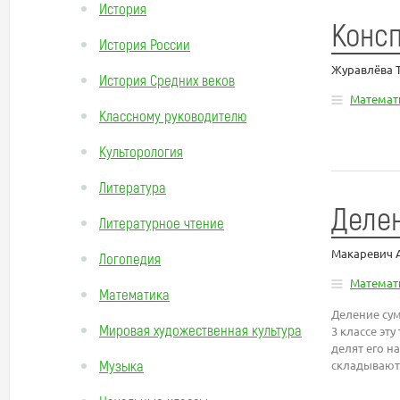
История
Консп
История России
Журавлёва 
История Средних веков
Математ
Классному руководителю
Культорология
Литература
Деле
Литературное чтение
Макаревич 
Логопедия
Математ
Математика
Деление сум
Мировая художественная культура
3 классе эт
делят его н
Музыка
складывают.