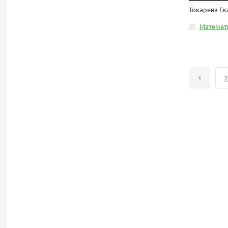
Токарева Е
Математ
1
2