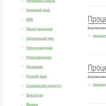
Начальные классы
Немецкий язык
Проце
ОБЖ
Боровикова
Обществознание
Математ
Окружающий мир
Природоведение
Религиоведение
Проце
Рисование
Русский язык
Боровикова
Математ
Социальному педагогу
Технология
Физика