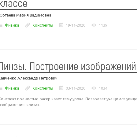
классе
Юртаева Мария Вадимовна
Физика
Конспекты
19-11-2020
1139
Линзы. Построение изображений
Савченко Александр Петрович
Физика
Конспекты
03-11-2020
1034
Конспект полностью раскрывает тему урока. Позволяет учащимся увиде
изображения в лизах.