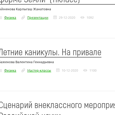
Айменова Карлыгаш Жанатовна
Физика
Презентации
29-12-2020
1092
Летние каникулы. На привале
Баженова Валентина Геннадьевна
Физика
Мастер-классы
10-12-2020
1100
Сценарий внеклассного мероприя