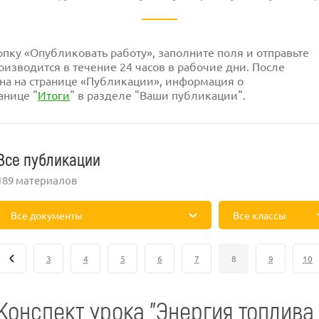
ку «Опубликовать работу», заполните поля и отправьте
изводится в течение 24 часов в рабочие дни. После
на на странице «Публикации», информация о
анице "
Итоги
" в разделе "Ваши публикации".
Все публикации
189 материалов
Все документы
Все классы
3
4
5
6
7
8
9
10
Конспект урока "Энергия топлива