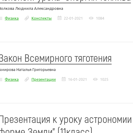
Волкова Людмила Александровна
Физика
Конспекты
22-01-2021
1084
Закон Всемирного тяготения
Амирова Наталья Григорьевна
Физика
Презентации
16-01-2021
1025
Презентация к уроку астрономии
форме Земли" (11класс)