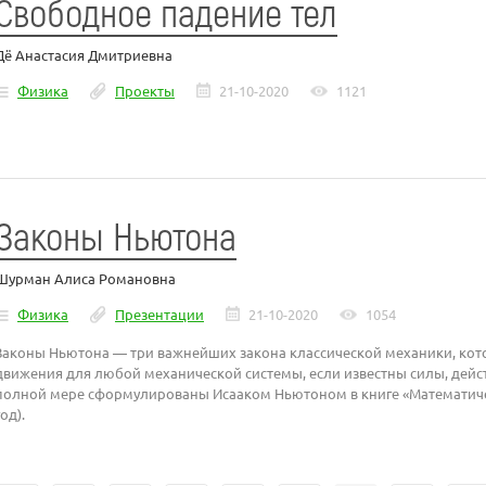
Свободное падение тел
Дё Анастасия Дмитриевна
Физика
Проекты
21-10-2020
1121
Законы Ньютона
Шурман Алиса Романовна
Физика
Презентации
21-10-2020
1054
Законы Ньютона — три важнейших закона классической механики, кот
движения для любой механической системы, если известны силы, дейс
полной мере сформулированы Исааком Ньютоном в книге «Математиче
год).