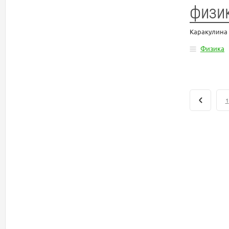
физик
Каракулина
Физика
1