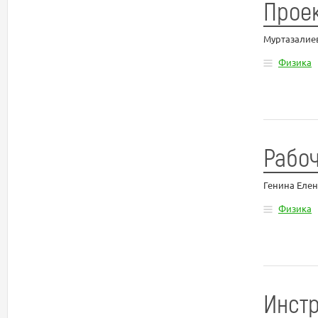
Проек
Муртазалие
Физика
Рабоч
Генина Еле
Физика
Инстр