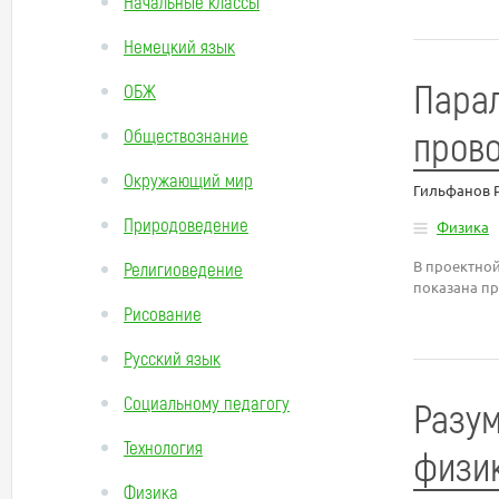
Начальные классы
Немецкий язык
Парал
ОБЖ
пров
Обществознание
Окружающий мир
Гильфанов 
Природоведение
Физика
В проектно
Религиоведение
показана пр
Рисование
Русский язык
Социальному педагогу
Разум
Технология
физик
Физика