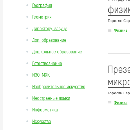
География
физик
Геометрия
Торосян Са
Директору, завучу
Физика
Доп. образование
Дошкольное образование
Естествознание
Презе
ИЗО, МХК
микро
Изобразительное искусство
Торосян Са
Иностранные языки
Физика
Информатика
Искусство