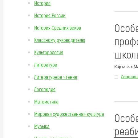
История
История России
Особе
История Средних веков
проф
Классному руководителю
школь
Культорология
Литература
Картавых М
Литературное чтение
Социаль
Логопедия
Математика
Мировая художественная культура
Особе
Музыка
реаби