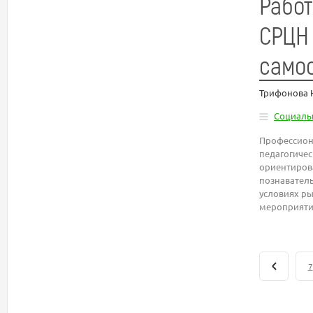
Работ
СРЦН 
само
Трифонова 
Социаль
Профессиона
педагогичес
ориентиров
познаватель
условиях ры
мероприятия
7