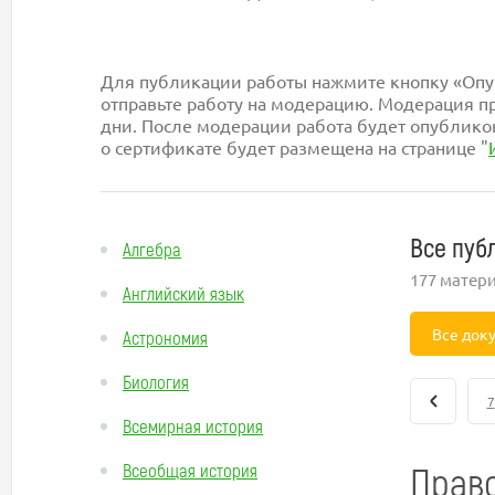
Для публикации работы нажмите кнопку «Опуб
отправьте работу на модерацию. Модерация пр
дни. После модерации работа будет опублико
о сертификате будет размещена на странице "
Все пуб
Алгебра
177 матер
Английский язык
Все док
Астрономия
Биология
7
Всемирная история
Право
Всеобщая история