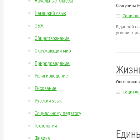
Начальные классы
Сергунина 
Немецкий язык
Социаль
ОБЖ
В данной ст
условиях ре
Обществознание
Окружающий мир
Природоведение
Жизнь
Религиоведение
Овсянников
Рисование
Социаль
Русский язык
Социальному педагогу
Технология
Едины
Физика