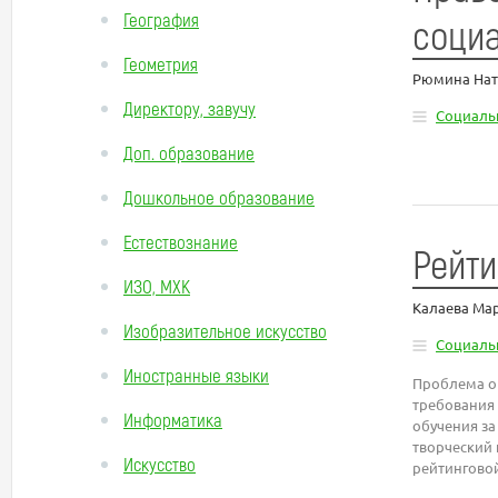
География
соци
Геометрия
Рюмина Нат
Директору, завучу
Социаль
Доп. образование
Дошкольное образование
Естествознание
Рейти
ИЗО, МХК
Калаева Ма
Изобразительное искусство
Социаль
Иностранные языки
Проблема о
требования 
Информатика
обучения за
творческий
Искусство
рейтинговой