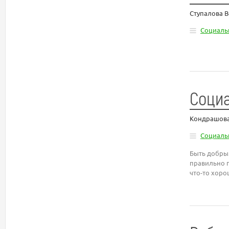
Ступалова 
Социаль
Социа
Кондрашова
Социаль
Быть добрым
правильно п
что-то хорош