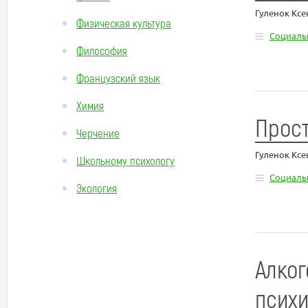
Гуленок Кс
Физическая культура
Социаль
Философия
Французский язык
Химия
Прост
Черчение
Гуленок Кс
Школьному психологу
Социаль
Экология
Алког
психи