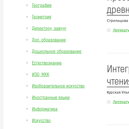
География
древн
Геометрия
Стрельцова
Директору, завучу
Литерат
Доп. образование
Дошкольное образование
Естествознание
Интег
ИЗО, МХК
чтени
Изобразительное искусство
Курская Уль
Иностранные языки
Литерат
Информатика
Искусство