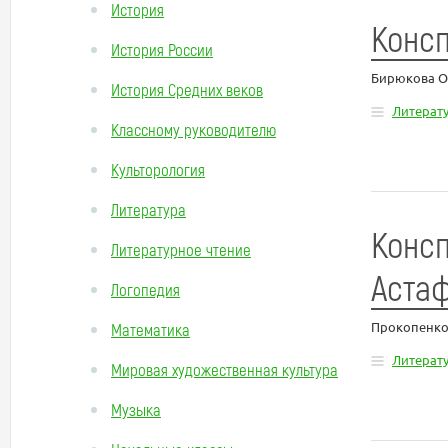
История
Консп
История России
Бирюкова О
История Средних веков
Литерат
Классному руководителю
Культорология
Литература
Консп
Литературное чтение
Астаф
Логопедия
Прокопенко
Математика
Литерат
Мировая художественная культура
Музыка