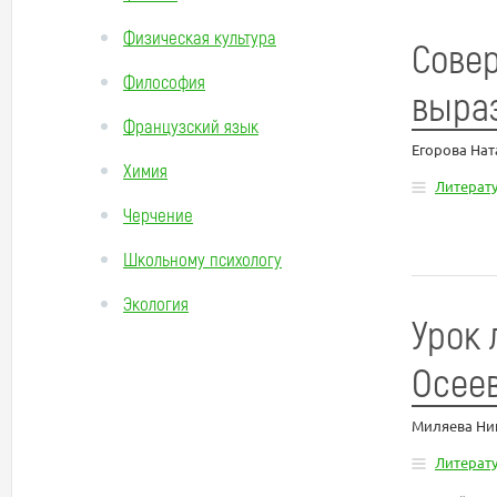
Физическая культура
Совер
Философия
выраз
Французский язык
Егорова Нат
Химия
Литерат
Черчение
Школьному психологу
Экология
Урок 
Осеев
Миляева Ни
Литерат