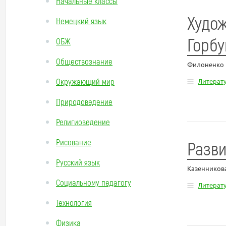
Начальные классы
Худож
Немецкий язык
Горбу
ОБЖ
Обществознание
Филоненко 
Окружающий мир
Литерат
Природоведение
Религиоведение
Рисование
Разви
Русский язык
Казенников
Социальному педагогу
Литерат
Технология
Физика