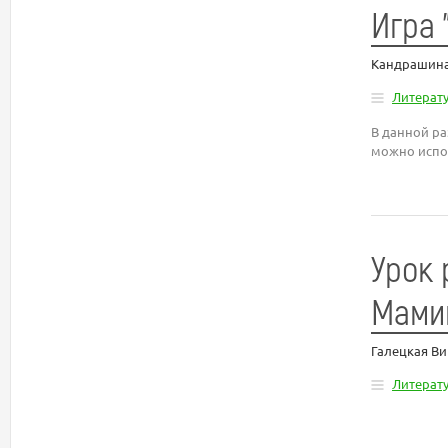
Игра 
Кандрашина
Литерат
В данной ра
можно испол
Урок 
Мамин
Галецкая В
Литерат