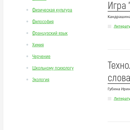
Игра 
Физическая культура
Кандрашина
Философия
Литерат
Французский язык
Химия
Черчение
Техно
Школьному психологу
слов
Экология
Губина Ири
Литерат