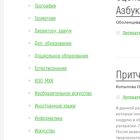
География
Азбук
Геометрия
Оболенцева
Директору, завучу
Литерат
Доп. образование
Дошкольное образование
Естествознание
Прит
ИЗО, МХК
Копылова О
Изобразительное искусство
Литерат
Иностранные языки
В данной ра
которые мог
Информатика
модулю в о
раскраски. 
Искусство
После знак
творческого