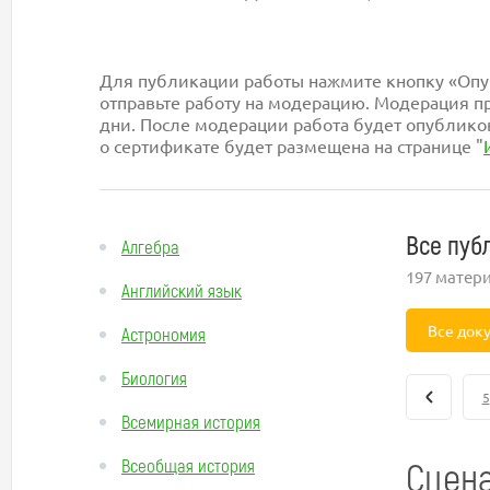
Для публикации работы нажмите кнопку «Опуб
отправьте работу на модерацию. Модерация пр
дни. После модерации работа будет опублико
о сертификате будет размещена на странице "
Все пуб
Алгебра
197 матер
Английский язык
Все док
Астрономия
Биология
5
Всемирная история
Сцена
Всеобщая история