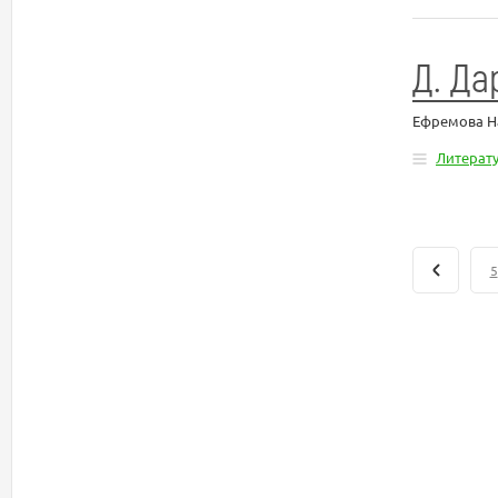
Д. Д
Ефремова Н
Литерат
5