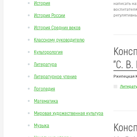
История
написать на
воспитател
История России
регулятивн
История Средних веков
Классному руководителю
Консп
Культорология
"С. В
Литература
Литературное чтение
Ржепецкая 
Литерат
Логопедия
Математика
Мировая художественная культура
Консп
Музыка