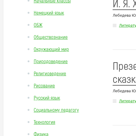
И. Я.
Начальные классы
Немецкий язык
Лебедева Ю
ОБЖ
Литерат
Обществознание
Окружающий мир
Природоведение
Презе
Религиоведение
сказк
Рисование
Лебедева Ю
Русский язык
Литерат
Социальному педагогу
Технология
Физика