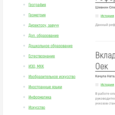
География
Шевнин Оле
Геометрия
История
Директору, завучу
Данный реф
Доп. образование
Дошкольное образование
Вклад
Естествознание
Оек
ИЗО, МХК
Изобразительное искусство
Качула Нат
История
Иностранные языки
В работе оп
Информатика
руководител
учхозов ста
Искусство