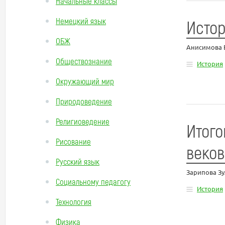
Начальные классы
Немецкий язык
Истор
ОБЖ
Анисимова 
Обществознание
История
Окружающий мир
Природоведение
Религиоведение
Итого
Рисование
веков
Русский язык
Зарипова З
Социальному педагогу
История
Технология
Физика