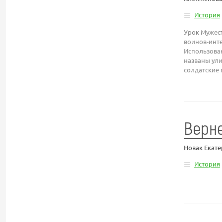
История
Урок Мужест
воинов-инте
Использован
названы ули
солдатские 
Верне
Новак Екат
История