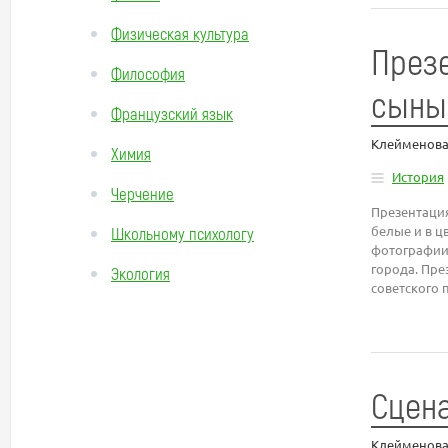
Физическая культура
Презе
Философия
сыны
Французский язык
Клейменова
Химия
История
Черчение
Презентация
белые и в ц
Школьному психологу
фотографии 
города. Пре
Экология
советского 
Сцена
Клейменова