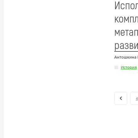
Испо
компл
метап
разви
Антошкина 
История
4