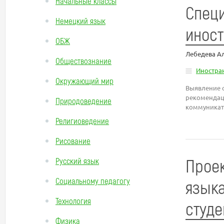
Начальные классы
Специ
Немецкий язык
иност
ОБЖ
Лебедева А
Обществознание
Иностра
Окружающий мир
Выявление 
рекомендац
Природоведение
коммуникат
Религиоведение
Рисование
Проек
Русский язык
Социальному педагогу
языка
Технология
студе
Физика