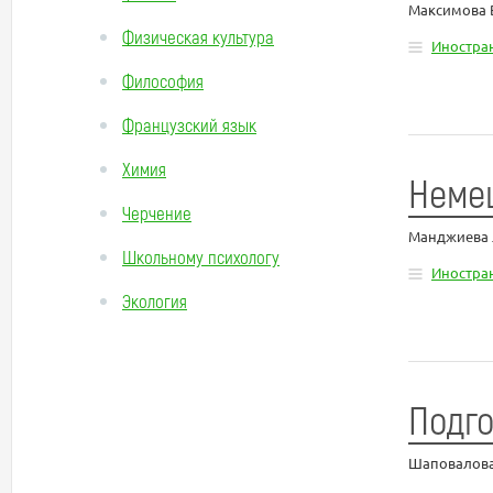
Максимова 
Физическая культура
Иностра
Философия
Французский язык
Химия
Немец
Черчение
Манджиева Л
Школьному психологу
Иностра
Экология
Подго
Шаповалова