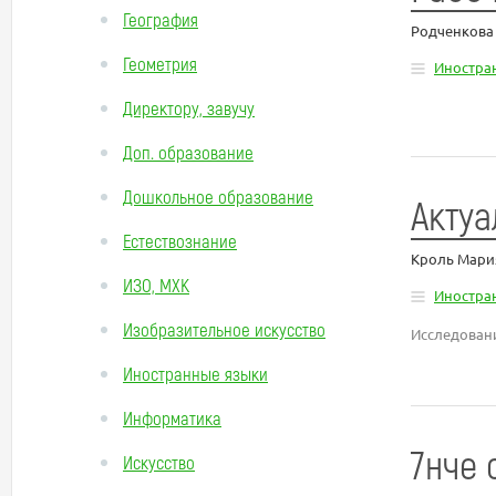
География
Родченкова
Геометрия
Иностра
Директору, завучу
Доп. образование
Дошкольное образование
Актуа
Естествознание
Кроль Мария
ИЗО, МХК
Иностра
Изобразительное искусство
Исследовани
Иностранные языки
Информатика
7нче
Искусство