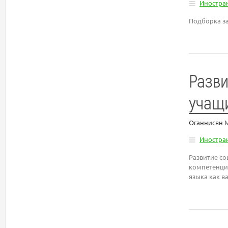
Иностра
Подборка за
Разви
учащи
Оганнисян 
Иностра
Развитие со
компетенци
языка как 