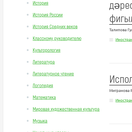
дәре
История
История России
фигы
История Средних веков
Талипова Г
Классному руководителю
Иностра
Культорология
Литература
Литературное чтение
Испол
Логопедия
Мигранова 
Математика
Иностра
Мировая художественная культура
Музыка