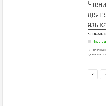
Чтени
деяте
язык
Крохмаль Т
Иностра
В презента
деятельност
1