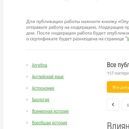
Для публикации работы нажмите кнопку «Опуб
отправьте работу на модерацию. Модерация пр
дни. После модерации работа будет опублико
о сертификате будет размещена на странице "
Все пуб
Алгебра
157 матер
Английский язык
Все док
Астрономия
Биология
6
Всемирная история
Влиян
Всеобщая история