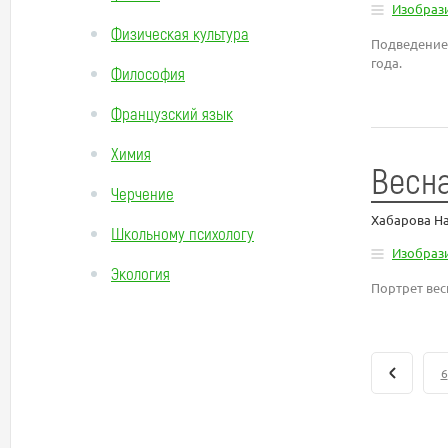
Изобрази
Физическая культура
Подведение 
года.
Философия
Французский язык
Химия
Весн
Черчение
Хабарова На
Школьному психологу
Изобрази
Экология
Портрет ве
6