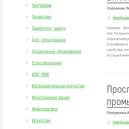
География
Сорокина Л
Геометрия
Изобрази
Директору, завучу
Музыка - фе
нас большое
неразрывную
Доп. образование
и развивать
свойства ли
Дошкольное образование
ассоциатив
Естествознание
ИЗО, МХК
Прос
Изобразительное искусство
Иностранные языки
пром
Информатика
Петрунина 
Искусство
Изобрази