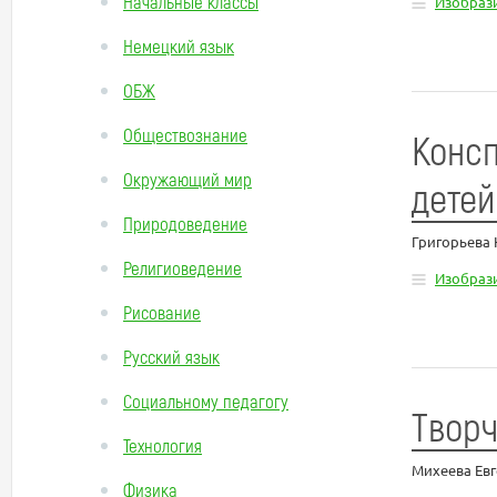
Начальные классы
Изобрази
Немецкий язык
ОБЖ
Обществознание
Консп
Окружающий мир
дете
Природоведение
Григорьева
Религиоведение
Изобрази
Рисование
Русский язык
Социальному педагогу
Творч
Технология
Михеева Ев
Физика