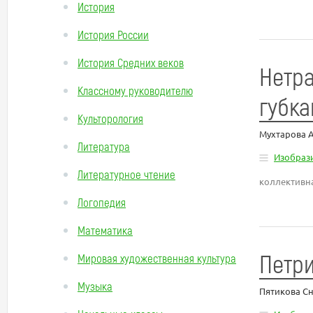
История
История России
История Средних веков
Нетр
Классному руководителю
губк
Культорология
Мухтарова 
Литература
Изобрази
Литературное чтение
коллективна
Логопедия
Математика
Петри
Мировая художественная культура
Музыка
Пятикова С