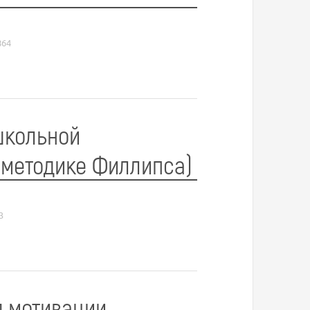
864
школьной
 методике Филлипса)
3
я мотивации