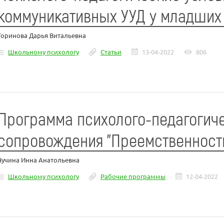
коммуникативных УУД у младших
Горинова Дарья Витальевна
Школьному психологу
Статьи
13-04-2022
806
Программа психолого-педагогич
сопровождения "Преемственност
Чучина Инна Анатольевна
Школьному психологу
Рабочие программы
12-04-2022