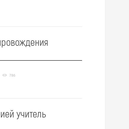
провождения
786
ией учитель