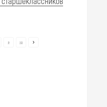
 старшеклассников
9
10