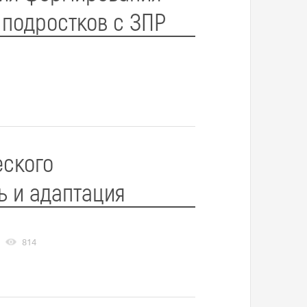
 подростков с ЗПР
еского
ь и адаптация
814