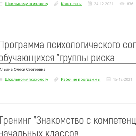
Школьному психологу
Конспекты
24-12-2021
836
Программа психологического со
обучающихся "группы риска
Ильина Олеся Сергеевна
Школьному психологу
Рабочие программы
15-12-2021
Тренинг "Знакомство с компетенц
начальных классов