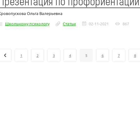
Презентация по профориентации
Кровопускова Ольга Валерьевна
Школьному психологу
Статьи
02-11-2021
867
1
2
3
4
5
6
7
8