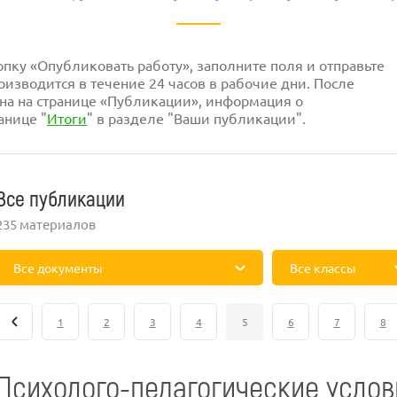
ку «Опубликовать работу», заполните поля и отправьте
изводится в течение 24 часов в рабочие дни. После
на на странице «Публикации», информация о
анице "
Итоги
" в разделе "Ваши публикации".
Все публикации
235 материалов
Все документы
Все классы
1
2
3
4
5
6
7
8
Психолого-педагогические усло