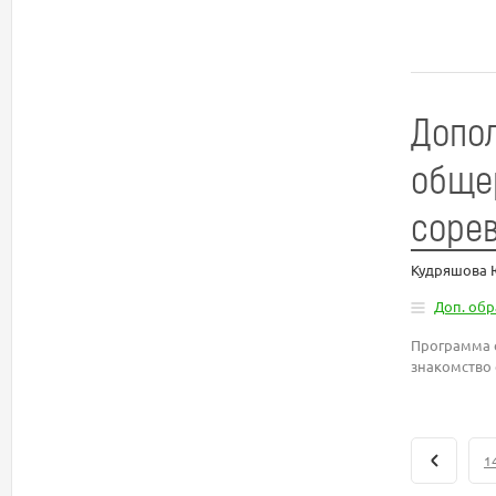
Допо
общер
соре
Кудряшова 
Доп. об
Программа о
знакомство
1