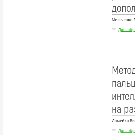
допол
Мисяченко 
Доп. об
Метод
пальц
интел
на ра
Ломейко Ви
Доп. об