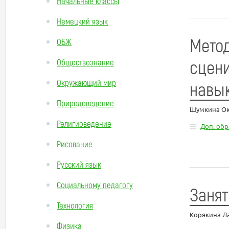
Начальные классы
Немецкий язык
Метод
ОБЖ
сцени
Обществознание
Окружающий мир
навык
Природоведение
Шумкина Ок
Религиоведение
Доп. об
Рисование
Русский язык
Социальному педагогу
Занят
Технология
Корякина Л
Физика