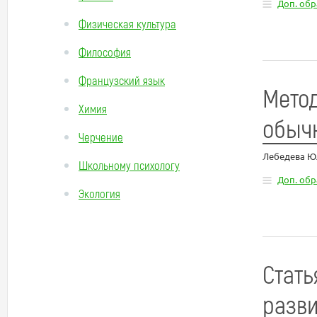
Доп. об
Физическая культура
Философия
Французский язык
Мето
Химия
обычн
Черчение
Лебедева Ю
Школьному психологу
Доп. об
Экология
Стать
разви