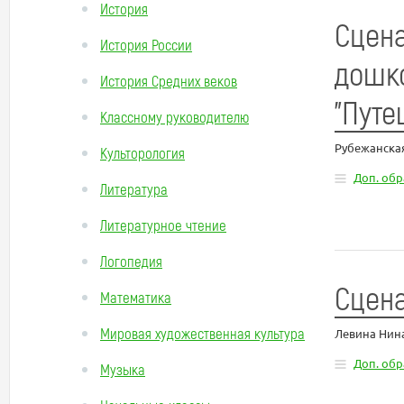
История
Сцена
История России
дошко
История Средних веков
"Путе
Классному руководителю
Рубежанская
Культорология
Доп. об
Литература
Литературное чтение
Логопедия
Сцена
Математика
Мировая художественная культура
Левина Нин
Доп. об
Музыка