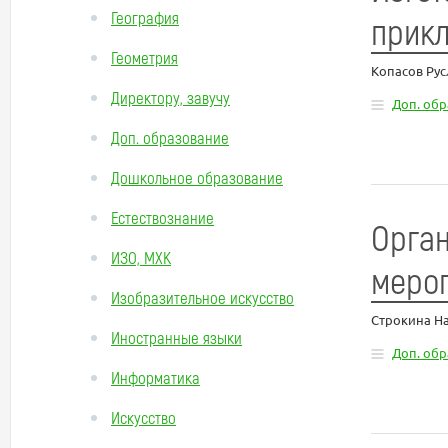
География
прикл
Геометрия
Копасов Ру
Директору, завучу
Доп. об
Доп. образование
Дошкольное образование
Естествознание
Орган
ИЗО, МХК
мероп
Изобразительное искусство
Строкина Н
Иностранные языки
Доп. об
Информатика
Искусство