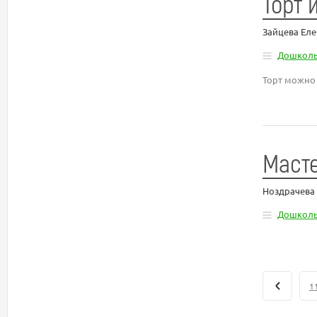
Торт 
Зайцева Ел
Дошколь
Торт можно
Масте
Ноздрачева 
Дошколь
1