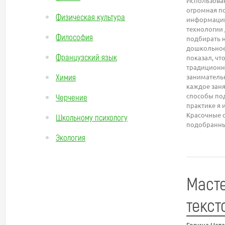
Использова
огромная по
Физическая культура
информации
технологии
Философия
подбирать 
дошкольное 
Французский язык
показал, ч
традиционны
Химия
заниматель
каждое зан
способы под
Черчение
практике я 
Красочные 
Школьному психологу
подобранный
Экология
Масте
текст
Горина Нат