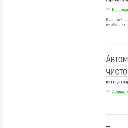
Начальн
В данной ра
приёмы отн
Автом
чисто
Кравчук На
Дошколь