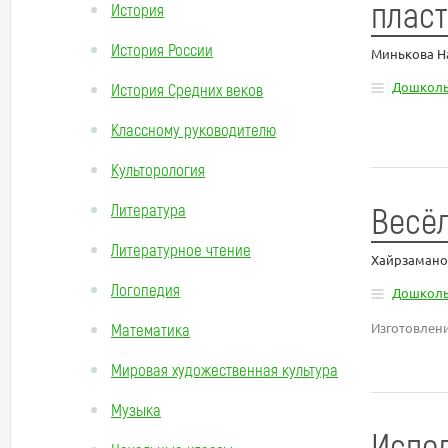
плас
История
История России
Минькова Н
Дошколь
История Средних веков
Классному руководителю
Культорология
Весё
Литература
Литературное чтение
Хайрзаманов
Логопедия
Дошколь
Математика
Изготовлени
Мировая художественная культура
Музыка
Испол