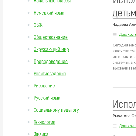
Начальные классы
детьм
Немецкий язык
ОБЖ
Чадаева Ал
Дошколь
Обществознание
Сегодня мн
Окружающий мир
ключением и
интерактивн
Природоведение
системы, в 
высвечивает
Религиоведение
Рисование
Русский язык
Испол
Социальному педагогу
Рычагова О
Технология
Дошколь
Физика