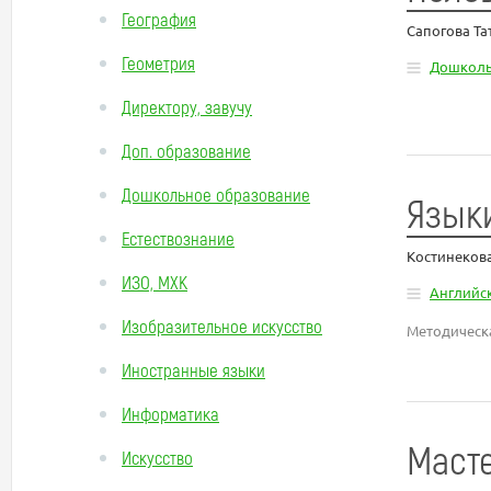
География
Сапогова Та
Геометрия
Дошколь
Директору, завучу
Доп. образование
Дошкольное образование
Языки
Естествознание
Костинеков
ИЗО, МХК
Английс
Изобразительное искусство
Методическа
Иностранные языки
Информатика
Масте
Искусство