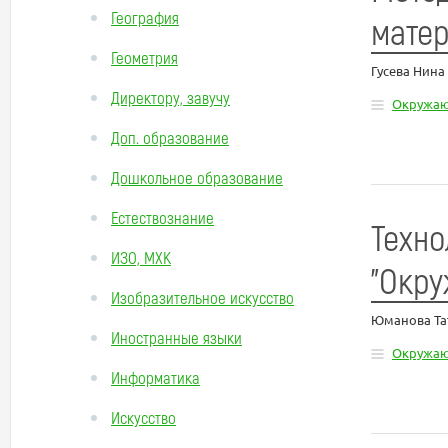
География
мате
Геометрия
Гусева Нина
Директору, завучу
Окружа
Доп. образование
Дошкольное образование
Естествознание
Техно
ИЗО, МХК
"Окру
Изобразительное искусство
Юманова Та
Иностранные языки
Окружа
Информатика
Искусство