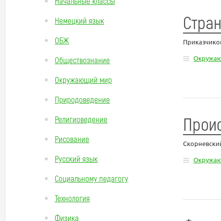
Начальные классы
Стран
Немецкий язык
ОБЖ
Приказчико
Окружа
Обществознание
Окружающий мир
Природоведение
Прои
Религиоведение
Рисование
Скорневски
Русский язык
Окружа
Социальному педагогу
Технология
Физика