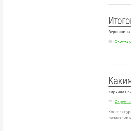
Итого
Вершинина 
Окружа
Каки
Киркина Ел
Окружа
Конспект ур
начальной 