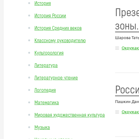
История
През
История России
зоны.
История Средних веков
Шарова Тат
Классному руководителю
Окружа
Культорология
Литература
Литературное чтение
Росс
Логопедия
Пашкин Да
Математика
Окружа
Мировая художественная культура
Музыка