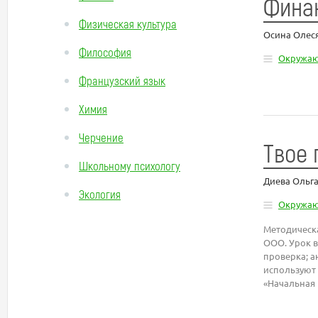
Финан
Физическая культура
Осина Олес
Философия
Окружа
Французский язык
Химия
Черчение
Твое 
Школьному психологу
Диева Ольг
Экология
Окружа
Методическа
ООО. Урок в
проверка; а
используют 
«Начальная 