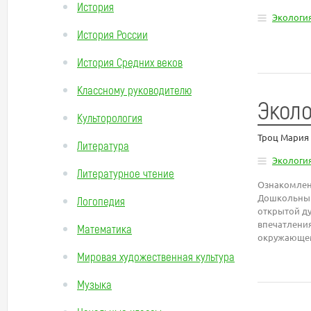
История
Экологи
История России
История Средних веков
Классному руководителю
Эколо
Культорология
Троц Мария
Литература
Экологи
Литературное чтение
Ознакомлени
Дошкольный 
Логопедия
открытой ду
впечатлени
Математика
окружающем
Мировая художественная культура
Музыка