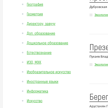
География
Дубровская
Геометрия
Экологи
Директору, завучу
Доп. образование
Дошкольное образование
Презе
Естествознание
Пухаев Вла
ИЗО, МХК
Экологи
Изобразительное искусство
Иностранные языки
Информатика
Берег
Искусство
Арустамян Г