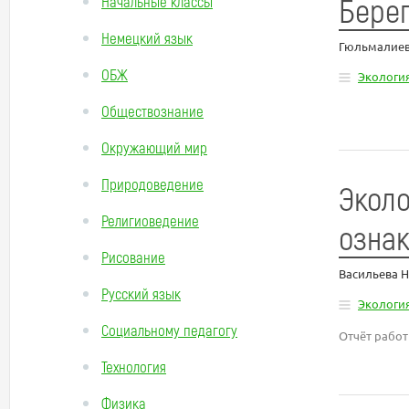
Берег
Начальные классы
Немецкий язык
Гюльмалиев
ОБЖ
Экологи
Обществознание
Окружающий мир
Природоведение
Эколо
Религиоведение
ознак
Рисование
Васильева 
Русский язык
Экологи
Социальному педагогу
Отчёт работ
Технология
Физика