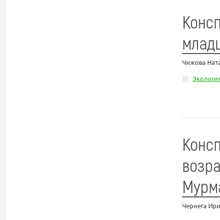
Консп
млад
Чижова Нат
Экологи
Консп
возра
Мурм
Чернега Ир