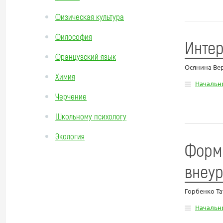
Физическая культура
Философия
Интер
Французский язык
Осянина Ве
Химия
Начальн
Черчение
Школьному психологу
Экология
Форм
внеур
Горбенко Т
Начальн