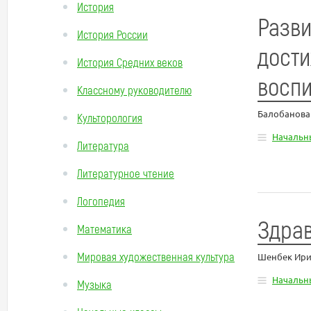
История
Разви
История России
дости
История Средних веков
воспи
Классному руководителю
Балобанова
Культорология
Начальн
Литература
Литературное чтение
Логопедия
Здрав
Математика
Мировая художественная культура
Шенбек Ири
Начальн
Музыка