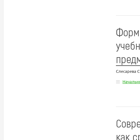
Форм
учебн
пред
Слесарева С
Начальн
Совре
как с