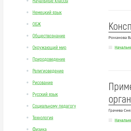
Начальные классы
Немецкий язык
Консп
ОБЖ
Обществознание
Романова В
Окружающий мир
Начальн
Природоведение
Религиоведение
Рисование
Приме
Русский язык
орган
Социальному педагогу
Грачева Сн
Технология
Начальн
Физика