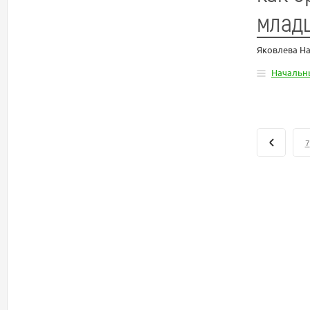
млад
Яковлева Н
Начальн
7