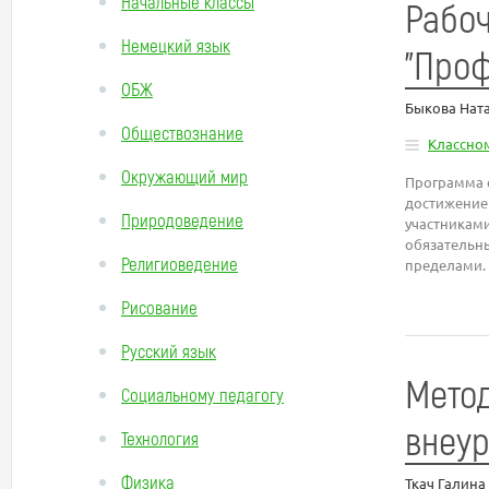
Начальные классы
Рабоч
Немецкий язык
"Про
ОБЖ
Быкова Ната
Обществознание
Классно
Окружающий мир
Программа 
достижение
Природоведение
участниками
обязательны
Религиоведение
пределами.
Рисование
Русский язык
Метод
Социальному педагогу
внеур
Технология
Физика
Ткач Галина