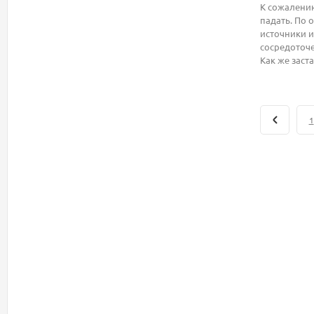
К сожалению
падать. По 
источники и
сосредоточе
Как же заст
1