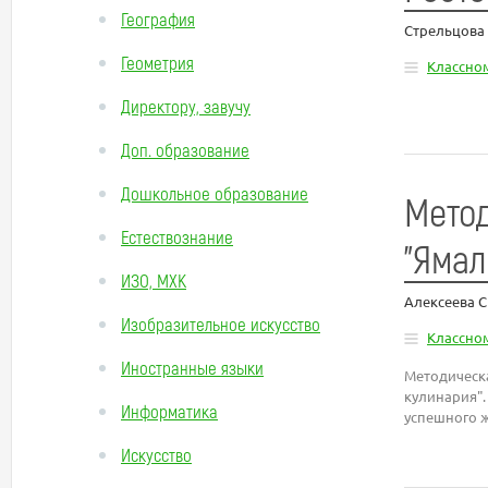
География
Стрельцова
Геометрия
Классно
Директору, завучу
Доп. образование
Дошкольное образование
Метод
Естествознание
"Ямал
ИЗО, МХК
Алексеева 
Изобразительное искусство
Классно
Иностранные языки
Методическа
кулинария"
Информатика
успешного ж
Искусство