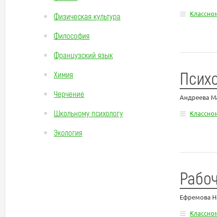
Классно
Физическая культура
Философия
Французский язык
Психо
Химия
Черчение
Андреева М
Школьному психологу
Классно
Экология
Рабоч
Ефремова Н
Классно