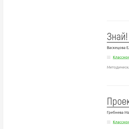
Знай!
Васкецова Е
Классно
Методическа
Проек
Гребнева М
Классно