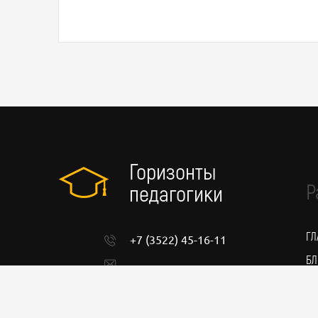
Горизонты
Р
педагогики
ГЛ
+7 (3522) 45-16-11
БЛ
admin@pedgorizont.ru