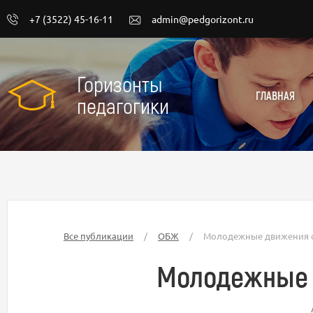
+7 (3522) 45-16-11
admin@pedgorizont.ru
Горизонты
ГЛАВНАЯ
педагогики
Все публикации
/
ОБЖ
/
Молодежные движения 
Молодежные 