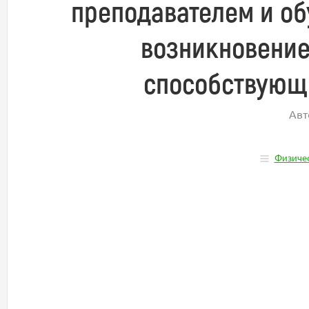
преподавателем и об
возникновени
способствующ
Авт
Физичес