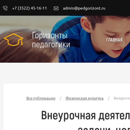
+7 (3522) 45-16-11
admin@pedgorizont.ru
Горизонты
ГЛАВНАЯ
педагогики
Все публикации
/
Физическая культура
/
Внеурочн
Внеурочная деятел
задачи, це