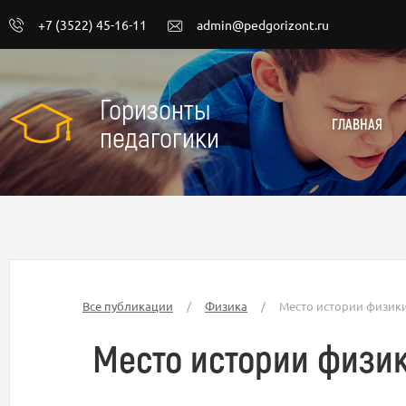
+7 (3522) 45-16-11
admin@pedgorizont.ru
Горизонты
ГЛАВНАЯ
педагогики
Все публикации
/
Физика
/
Место истории физик
Место истории физик