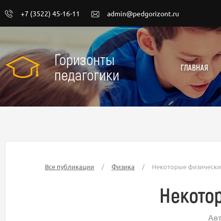
+7 (3522) 45-16-11
admin@pedgorizont.ru
Горизонты
ГЛАВНАЯ
педагогики
Все публикации
/
Физика
/
Некоторые физическ
Некото
Ав