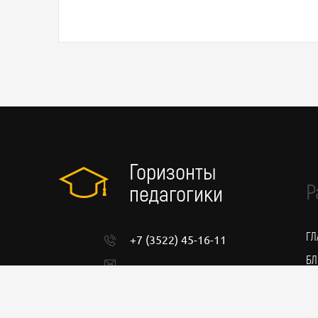
Горизонты
Р
педагогики
ГЛ
+7 (3522) 45-16-11
БЛ
admin@pedgorizont.ru