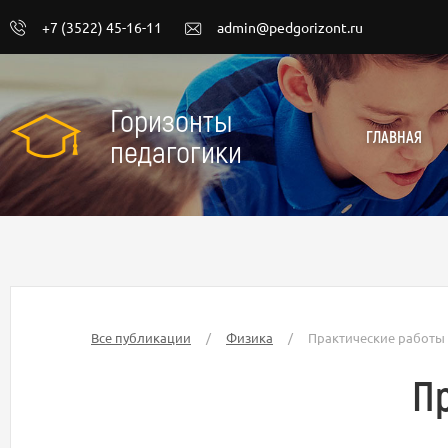
+7 (3522) 45-16-11
admin@pedgorizont.ru
Горизонты
ГЛАВНАЯ
педагогики
Все публикации
/
Физика
/
Практические работы
П