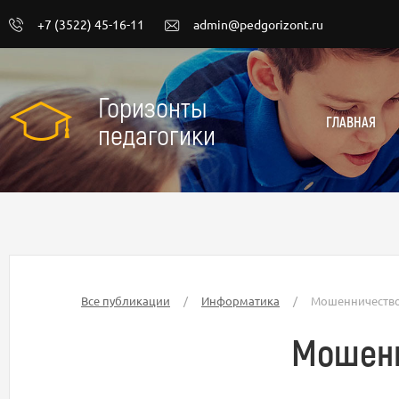
+7 (3522) 45-16-11
admin@pedgorizont.ru
Горизонты
ГЛАВНАЯ
педагогики
Все публикации
/
Информатика
/
Мошенничество 
Мошенн