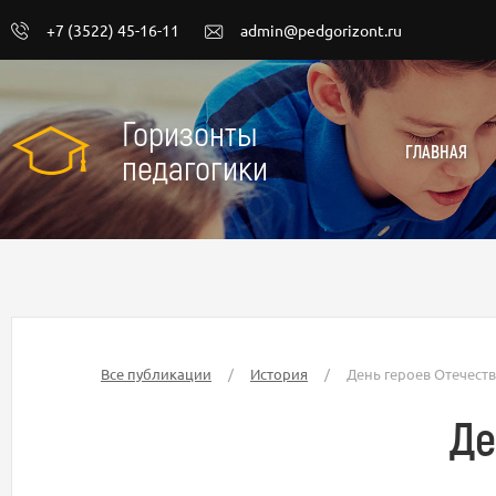
+7 (3522) 45-16-11
admin@pedgorizont.ru
Горизонты
ГЛАВНАЯ
педагогики
Все публикации
/
История
/
День героев Отечест
Де