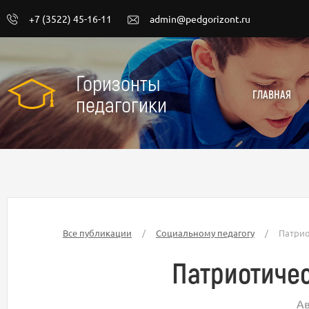
+7 (3522) 45-16-11
admin@pedgorizont.ru
Горизонты
ГЛАВНАЯ
педагогики
Все публикации
/
Социальному педагогу
/
Патрио
Патриотичес
Ав