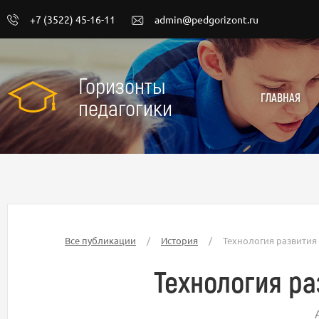
+7 (3522) 45-16-11
admin@pedgorizont.ru
Горизонты
ГЛАВНАЯ
педагогики
Все публикации
/
История
/
Технология развити
Технология р