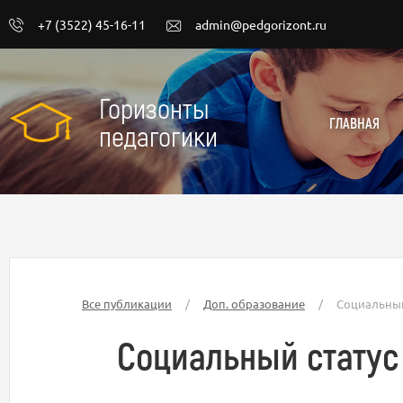
+7 (3522) 45-16-11
admin@pedgorizont.ru
Горизонты
ГЛАВНАЯ
педагогики
Все публикации
/
Доп. образование
/
Социальный
Социальный статус