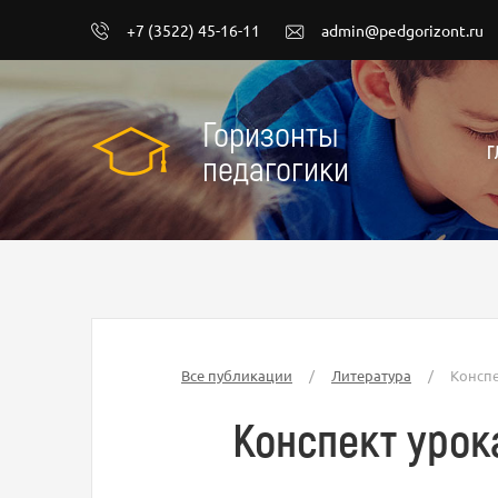
+7 (3522) 45-16-11
admin@pedgorizont.ru
Горизонты
Г
педагогики
Все публикации
/
Литература
/
Конспе
Конспект урок