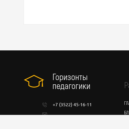
Горизонты
Р
педагогики
ГЛ
+7 (3522) 45-16-11
БЛ
admin@pedgorizont.ru