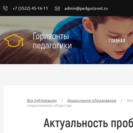
+7 (3522) 45-16-11
admin@pedgorizont.ru
Горизонты
ГЛАВНАЯ
педагогики
Все публикации
/
Дошкольное образование
/
Акт
современном обществе
Актуальность про