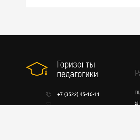
Горизонты
Р
педагогики
ГЛ
+7 (3522) 45-16-11
БЛ
admin@pedgorizont.ru