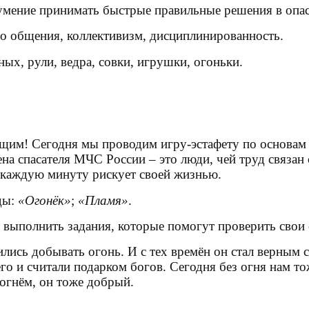
 умение принимать быстрые правильные решения в опа
го общения, коллективизм, дисциплинированность.
ых, рули, ведра, совки, игрушки, огоньки.
щим! Сегодня мы проводим игру-эстафету по
основам
на спасателя МЧС России – это люди, чей труд связан
и каждую минуту рискует своей жизнью.
ды
:
«Огонёк»
;
«Пламя»
.
 выполнить задания, которые помогут проверить свои с
лись добывать огонь. И с тех времён он стал верным 
его и считали подарком богов. Сегодня без огня нам т
огнём, он тоже добрый.