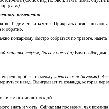
обесточить (хлопок над головой, взять ткань, опустить 
изор
(стул)
.
ленного помещения»
атки. Рядом ставиться таз. Прикрыть органы дыхания 
а и обратно.
важно
пожарному
быстро собраться по тревоге, надеть
ой машины, стулья, боевая одежда)
Вам необходимо, 
 очереди пробежать между
«деревьями»
(кеглями)
. Взя
вернуться назад. Выигрывает та команда, которая пер
огня» и поливают водой
ого знать и уметь. Сейчас мы проверим, чья команда