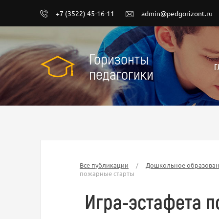
+7 (3522) 45-16-11
admin@pedgorizont.ru
Горизонты
Г
педагогики
Все публикации
/
Дошкольное образова
пожарные старты
Игра-эстафета п