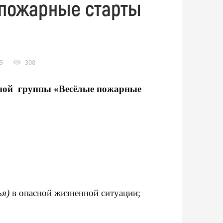
 пожарные старты
5
308
стной группы «Весёлые пожарные
ья)
в опасной жизненной ситуации;