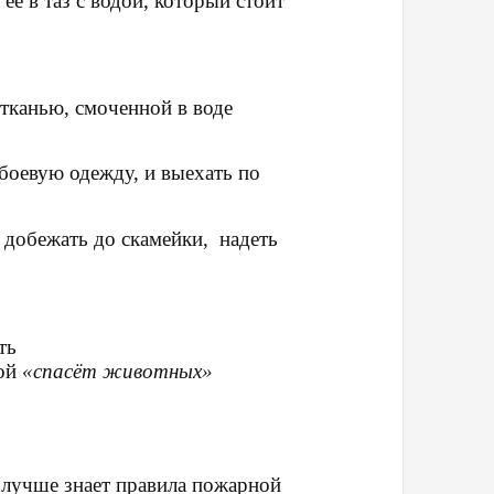
её в таз с водой, который стоит
тканью, смоченной в воде
 боевую одежду, и выехать по
добежать до скамейки, надеть
ть
вой
«спасёт животных»
 лучше знает правила
пожарной