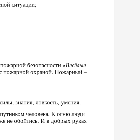
сной ситуации;
 пожарной безопасности
«Весёлые
 с
пожарной охраной
.
Пожарный –
илы, знания, ловкость, умения.
спутником человека. К огню люди
оже не обойтись. И в добрых руках