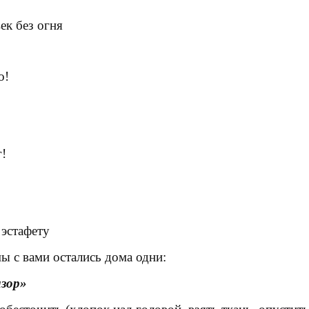
век без огня
о!
!
 эстафету
мы с вами остались дома одни
:
изор»