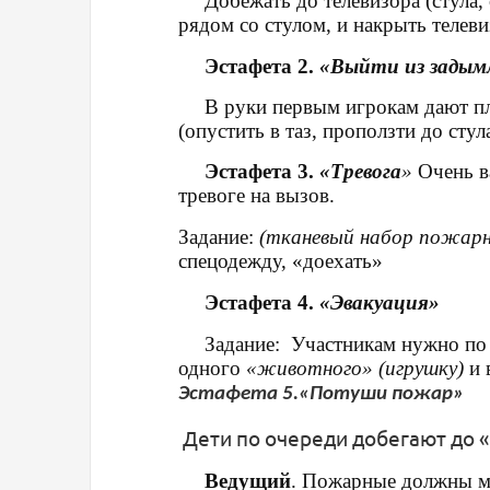
Добежать до телевизора (стула, 
рядом со стулом, и накрыть телев
Эстафета 2.
«Выйти из задым
В руки первым игрокам дают пл
(опустить в таз, проползти до стул
Эстафета 3.
«Тревога
»
Очень 
тревоге на вызов.
Задание
:
(тканевый набор пожарн
спецодежду, «доехать»
Эстафета 4.
«Эвакуация»
Задание
: Участникам нужно по
одного
«животного»
(игрушку)
и 
Эстафета 5.«Потуши пожар»
Дети по очереди добегают до «
Ведущий
.
Пожарные
должны мн