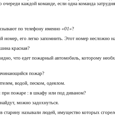
 очереди каждой команде, если одна команда затрудняе
зывают по телефону именно
«01»
?
й номер, его легко запомнить. Этот номер несложно на
шина красная
?
видно, что едет
пожарный автомобиль
, которому необ
начинающийся
пожар
?
елем, водой, песком, одеялом.
я при
пожаре
: в шкафу или под диваном?
найдут
, можно задохнуться.
 в
старину называли людей
, имущество которых сгорел