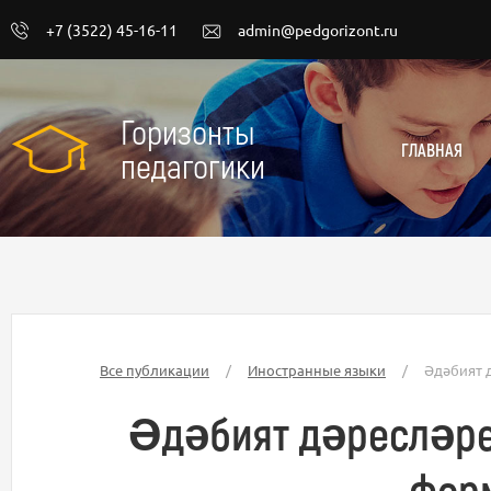
+7 (3522) 45-16-11
admin@pedgorizont.ru
Горизонты
ГЛАВНАЯ
педагогики
Все публикации
/
Иностранные языки
/
Әдәбият 
Әдәбият дәресләре
фор