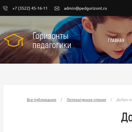
+7 (3522) 45-16-11
admin@pedgorizont.ru
Горизонты
ГЛАВНАЯ
педагогики
Все публикации
/
Литературное чтение
/
Добро и 
До