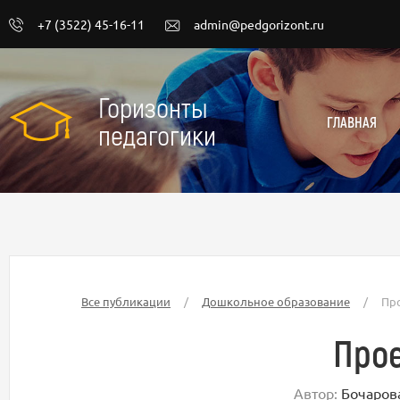
+7 (3522) 45-16-11
admin@pedgorizont.ru
Горизонты
ГЛАВНАЯ
педагогики
Все публикации
/
Дошкольное образование
/
Пр
Прое
Автор:
Бочаров