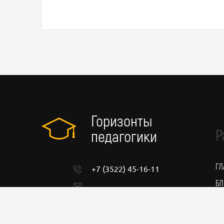
Горизонты
Р
педагогики
ГЛ
+7 (3522) 45-16-11
БЛ
admin@pedgorizont.ru