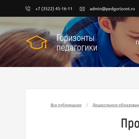
+7 (3522) 45-16-11
admin@pedgorizont.ru
Горизонты
Г
педагогики
Все публикации
/
Дошкольное образова
Про