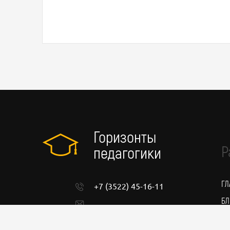
Горизонты
Р
педагогики
ГЛ
+7 (3522) 45-16-11
БЛ
admin@pedgorizont.ru