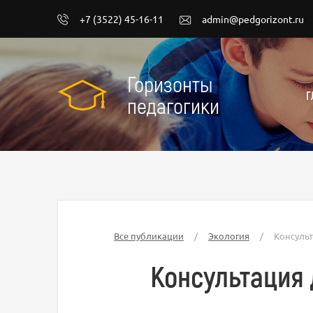
+7 (3522) 45-16-11
admin@pedgorizont.ru
Горизонты
Г
педагогики
Все публикации
/
Экология
/
Консуль
Консультация 