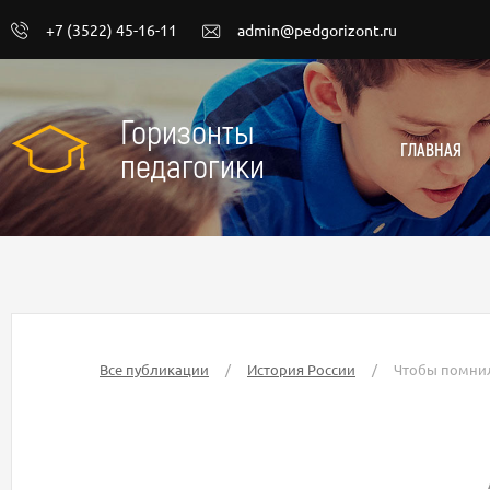
+7 (3522) 45-16-11
admin@pedgorizont.ru
Горизонты
ГЛАВНАЯ
педагогики
Все публикации
/
История России
/
Чтобы помни