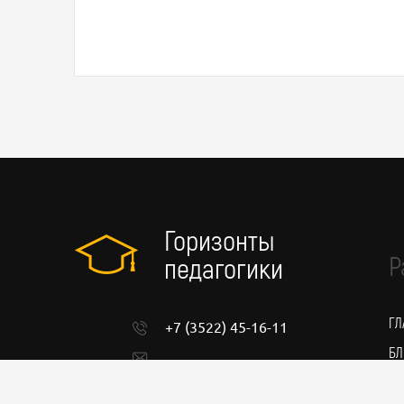
Горизонты
Р
педагогики
ГЛ
+7 (3522) 45-16-11
БЛ
admin@pedgorizont.ru