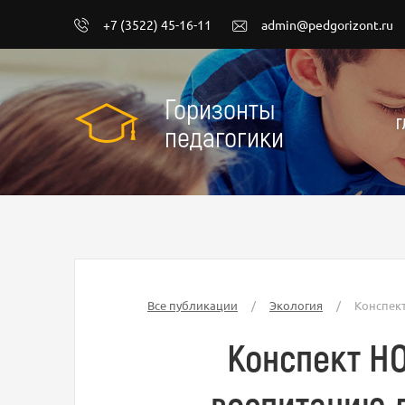
+7 (3522) 45-16-11
admin@pedgorizont.ru
Горизонты
Г
педагогики
Все публикации
/
Экология
/
Конспект
Конспект НО
воспитанию д