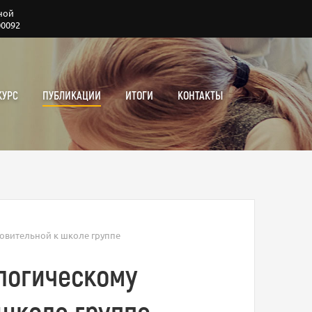
ной
00092
КУРС
ПУБЛИКАЦИИ
ИТОГИ
КОНТАКТЫ
товительной к школе группе
ологическому
 школе группе