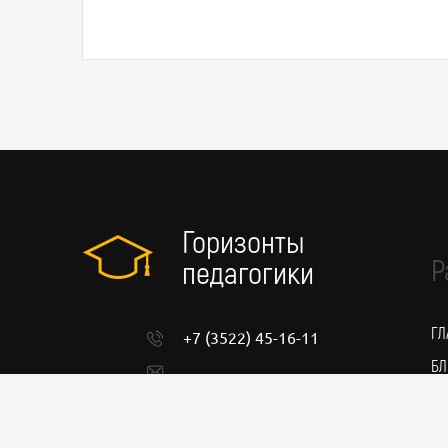
Горизонты
Р
педагогики
ГЛ
+7 (3522) 45-16-11
БЛ
admin@pedgorizont.ru