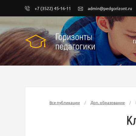
+7 (3522) 45-16-11
admin@pedgorizont.ru
Горизонты
Г
педагогики
Все публикации
/
Доп. образование
/
К