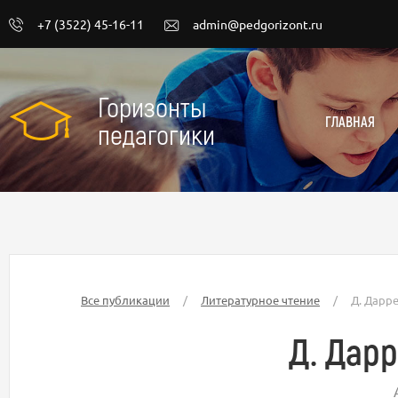
+7 (3522) 45-16-11
admin@pedgorizont.ru
Горизонты
ГЛАВНАЯ
педагогики
Все публикации
/
Литературное чтение
/
Д. Дарр
Д. Дар