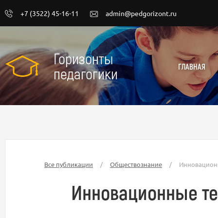
+7 (3522) 45-16-11
admin@pedgorizont.ru
Горизонты
ГЛАВНАЯ
педагогики
Все публикации
/
Обществознание
/
Инновационн
Инновационные те