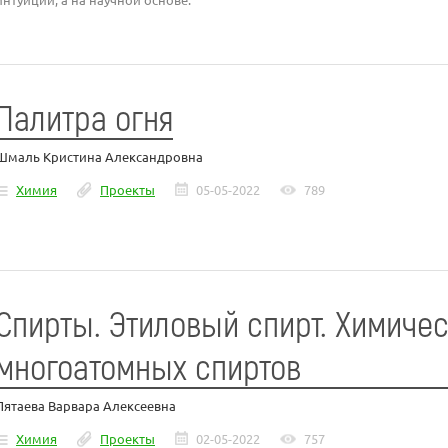
Палитра огня
Шмаль Кристина Александровна
Химия
Проекты
05-05-2022
789
Спирты. Этиловый спирт. Химиче
многоатомных спиртов
Пятаева Варвара Алексеевна
Химия
Проекты
02-05-2022
757