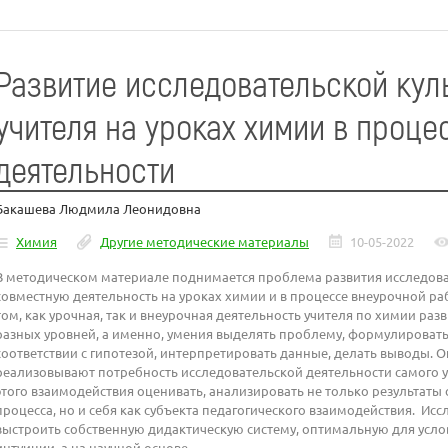
Развитие исследовательской кул
учителя на уроках химии в проце
деятельности
Бакашева Людмила Леонидовна
Химия
Другие методические материалы
10-05-2022
В методическом материале поднимается проблема развития исследоват
совместную деятельность на уроках химии и в процессе внеурочной ра
том, как урочная, так и внеурочная деятельность учителя по химии раз
разных уровней, а именно, умения выделять проблему, формулировать 
соответствии с гипотезой, интерпретировать данные, делать выводы. 
реализовывают потребность исследовательской деятельности самого уч
этого взаимодействия оценивать, анализировать не только результаты
процесса, но и себя как субъекта педагогического взаимодействия. Ис
выстроить собственную дидактическую систему, оптимальную для усло
интуиции, а на научной основе.