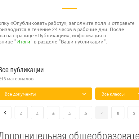
ку «Опубликовать работу», заполните поля и отправьте
изводится в течение 24 часов в рабочие дни. После
на на странице «Публикации», информация о
анице "
Итоги
" в разделе "Ваши публикации".
Все публикации
213 материалов
Все документы
Все классы
2
3
4
5
6
7
8
9
Дополнительная общеобразовате