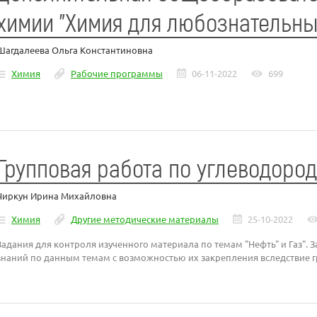
химии "Химия для любознательн
Шагдалеева Ольга Константиновна
Химия
Рабочие программы
06-11-2022
699
Групповая работа по углеводоро
Чиркун Ирина Михайловна
Химия
Другие методические материалы
25-10-2022
Задания для контроля изученного материала по темам "Нефть" и Газ". 
знаний по данным темам с возможностью их закрепления вследствие 