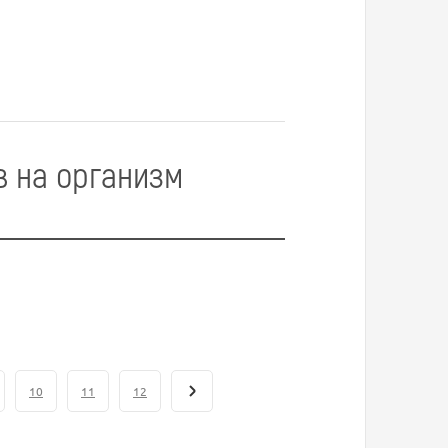
в на организм
10
11
12