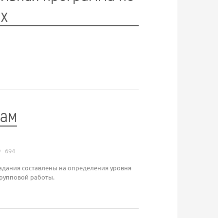
ых
дам
694
Задания составлены на определения уровня
групповой работы.