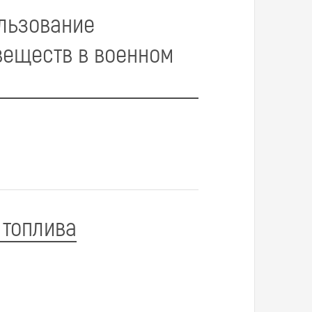
ользование
веществ в военном
 топлива