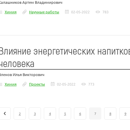
Калашников Артем Владимирович
Химия
Научные работы
02-05-2022
783
Влияние энергетических напитко
человека
Членов Илья Викторович
Химия
Проекты
02-05-2022
773
2
3
4
5
6
7
8
9