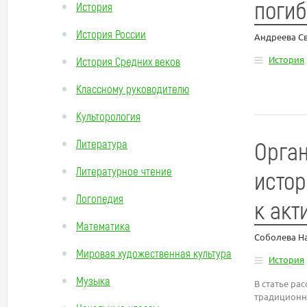
поги
История
История России
Андреева С
История
История Средних веков
Классному руководителю
Культорология
Орган
Литература
Литературное чтение
истор
Логопедия
к акт
Математика
Соболева Н
Мировая художественная культура
История
Музыка
В статье ра
традиционн