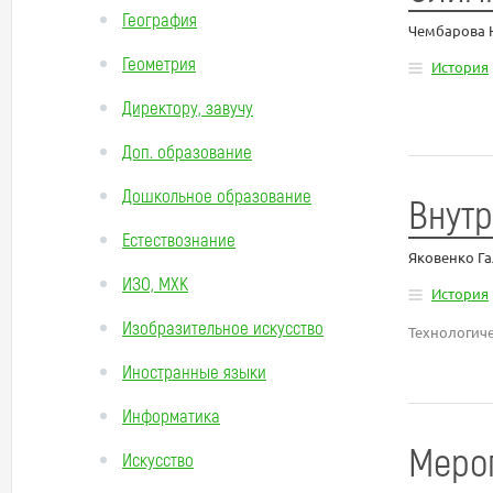
География
Чембарова 
Геометрия
История
Директору, завучу
Доп. образование
Дошкольное образование
Внутр
Естествознание
Яковенко Г
ИЗО, МХК
История
Изобразительное искусство
Технологиче
Иностранные языки
Информатика
Меро
Искусство