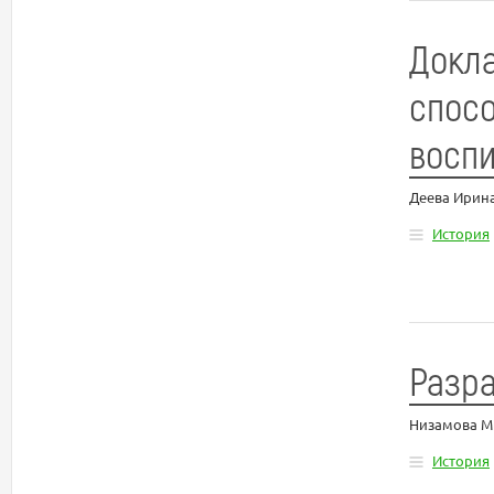
Докл
спос
воспи
Деева Ирин
История
Разра
Низамова М
История