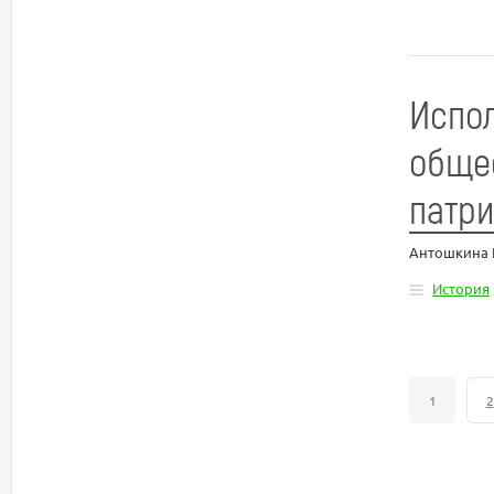
Испол
общес
патр
Антошкина 
История
1
2