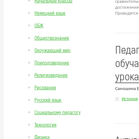
Начальные классы
сравнительн
достижения
Немецкий язык
Приводятся 
ОБЖ
Обществознание
Педаг
Окружающий мир
обуч
Природоведение
урока
Религиоведение
Рисование
Самошина Е
История
Русский язык
Социальному педагогу
Технология
Физика