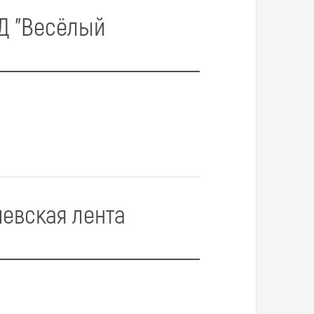
Д "Весёлый
иевская лента