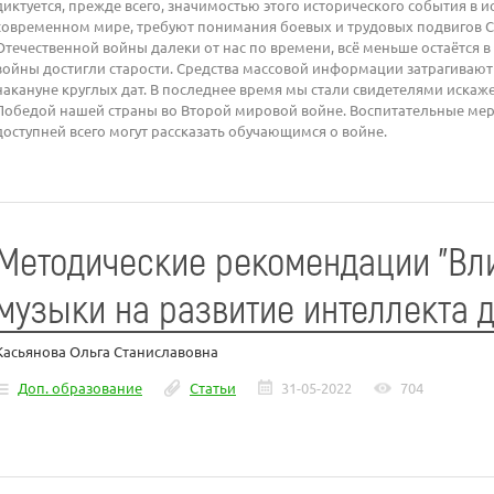
диктуется, прежде всего, значимостью этого исторического события в 
современном мире, требуют понимания боевых и трудовых подвигов С
Отечественной войны далеки от нас по времени, всё меньше остаётся в
войны достигли старости. Средства массовой информации затрагивают
накануне круглых дат. В последнее время мы стали свидетелями искаж
Победой нашей страны во Второй мировой войне. Воспитательные ме
доступней всего могут рассказать обучающимся о войне.
Методические рекомендации "Вл
музыки на развитие интеллекта д
Касьянова Ольга Станиславовна
Доп. образование
Статьи
31-05-2022
704