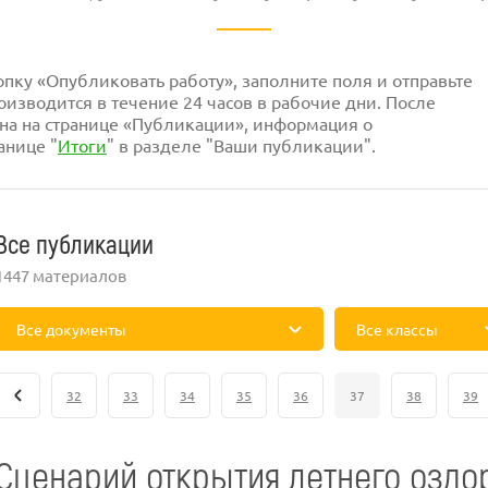
ку «Опубликовать работу», заполните поля и отправьте
изводится в течение 24 часов в рабочие дни. После
на на странице «Публикации», информация о
анице "
Итоги
" в разделе "Ваши публикации".
Все публикации
1447 материалов
Все документы
Все классы
32
33
34
35
36
37
38
39
Сценарий открытия летнего оздо