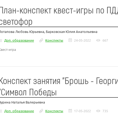
План-конспект квест-игры по ПД
светофор
Потапова Любовь Юрьевна, Барковская Юлия Анатольевна
Доп. образование
Конспекты
24-05-2022
667
Квест-игра
Конспект занятия "Брошь - Георг
"Символ Победы
Чурина Наталья Валерьевна
Доп. образование
Конспекты
17-05-2022
735