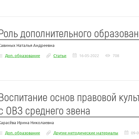
Роль дополнительного образован
Савиных Наталья Андреевна
Доп. образование
Статьи
16-05-2022
708
Воспитание основ правовой кул
с ОВЗ среднего звена
Карасёва Ирина Николаевна
Доп. образование
Другие методические материалы
09-0