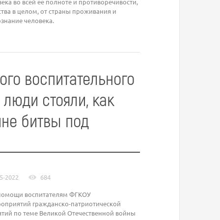
ка во всей ее полноте и противоречивости,
ства в целом, от страны проживания и
знание человека.
ого воспитательного
 люди стояли, как
ине битвы под
5-2022
684
й помощи воспитателям ФГКОУ
роприятий гражданско-патриотической
тий по теме Великой Отечественной войны