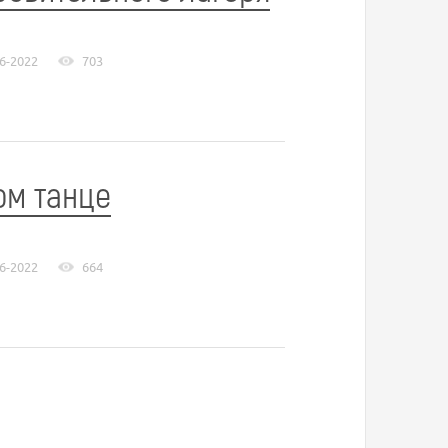
6-2022
703
ом танце
6-2022
664