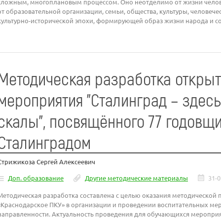
сложным, многоплановым процессом. Оно неотделимо от жизни челове
от образовательной организации, семьи, общества, культуры, человече
культурно-исторической эпохи, формирующей образ жизни народа и со
Методическая разработка открыт
мероприятия "Сталинград – здесь
скалы", посвящённого 77 годовщ
Сталинградом
Стрижикоза Сергей Алексеевич
Доп. образование
Другие методические материалы
31-0
Методическая разработка составлена с целью оказания методическо
«Краснодарское ПКУ» в организации и проведении воспитательных ме
направленности. Актуальность проведения для обучающихся мероприя